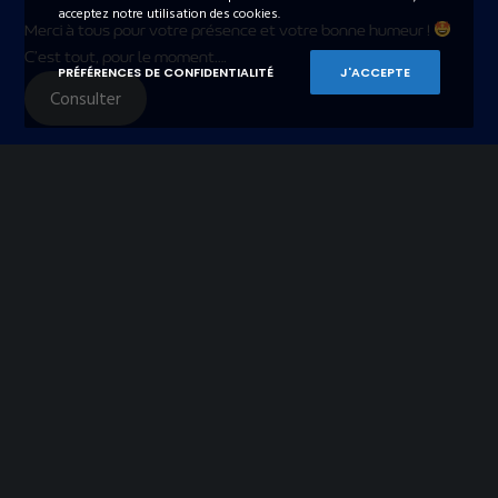
acceptez notre utilisation des cookies.
Merci à tous pour votre présence et votre bonne humeur !
C’est tout, pour le moment….
PRÉFÉRENCES DE CONFIDENTIALITÉ
J'ACCEPTE
Consulter
Vacoac
6 Septembre 2024
Aucun Commentaire
5 ans, ça se fête !
[Attention, anniversaire chez VACOA en vue !]
Bravo
Marjolaine Leblanc
, notre HRBP extraordinaire qui vient
de fêter ses 5 ans dans la famille VACOA !
Véritable pilier de l’entreprise, Marjolaine a traversé vents et