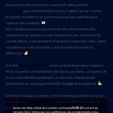
Nous avons retrouvé notre coach soft skills préféré
Marc
BOUJNAH
pour une formation sur les 5 piliers du non-verbal :
en quoi ils consistent et comment savoir les maîtriser pour
captiver son auditoire.
Nos collaborateurs ont pu recevoir des informations clés
concernant les gestes, la voix, la postures etc, et surtout le
conseil ultime, contrairement à ce que l’on pourrait croire : cette
compétence n’est pas innée, c’est la pratique qui fait la
différence !
Ensuite,
Camille de La Ville
nous a présenté plusieurs aspects
de la nouvelle communication de Vacoa, au menu : un teaser de
la nouvelle identité graphique, un nouveau réseau social
d’entreprise et un programme RSE engagé et engageant.
Une fois n’est pas coutume, cette Academy a eu lieu dans son
intégralité au
MAMA SHELTER
Paris La Défense, et pour le
Notre site Web utilise des cookies, principalement provenant de
buffet final : street food au Mama’s Diner,
services tiers. Définissez vos préférences de confidentialité et/ou